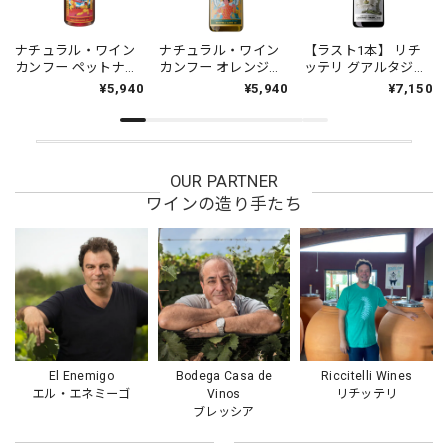
ナチュラル・ワイン
ナチュラル・ワイン
【ラスト1本】 リチ
カンフー ペットナッ
カンフー オレンジ
ッテリ グアルタジャ
ト 2024 リチッテリ・
2024 リチッテリ・ワ
リー カベルネ・フラ
¥5,940
¥5,940
¥7,150
ワインズ 750ml [微発
インズ 750ml [亜硫酸
ン 2022 リチッテリ・
泡ロゼ] 酸化防止剤無
塩無添加 オレンジ]
ワインズ 750ml [赤]
添加 自然派
NATURAL WINES NO
SULFITES Kung Fu
Naranja Riccitelli
OUR PARTNER
ワインの造り手たち
El Enemigo
Bodega Casa de
Riccitelli Wines
エル・エネミーゴ
Vinos
リチッテリ
ブレッシア