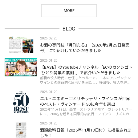
MORE
BLOG
2026.02.25
お酒の専門誌「月刊たる」（2026年2月25日発売
号）にて紹介していただきました
2026.01.20
【BASE】のYoutubeチャンネル「ECのカクシゴト
-ひとり開業の裏側-」で紹介いただきました
前職の役人時代に赴任したペルーで、１本のアルゼンチン
ワインとの運命的な出会いを果たし、帰国後、役人を辞
め、ゼロからアルゼンチンワインの専門商社を立ち上げた
当時の経緯や、立ち上げ後もコロナ禍に見舞わ...
2026.01.20
エル・エネミーゴとリチッテリ・ワインズが世界
のベスト・ヴィンヤード 50に今年も選出
2025年11月19日、西オーストラリア州マーガレットリバー
にて、700名を超える国際的な旅行・ワインツーリズムの専
門家による投票をもとに世界のベスト・ヴィンヤード
50（The World’s 50 Best Vineyards 2025）が...
2026.01.20
酒類飲料日報（2025年11月13日付）に掲載されま
した！