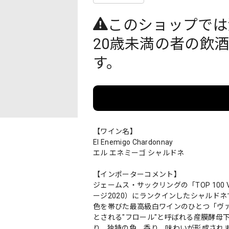
このショップでは
20歳未満の者の飲
す。
【ワイン名】
El Enemigo Chardonnay
エル エネミーゴ シャルドネ
【インポーターコメント】
ジェームス・サックリングの「TOP 100 VA
ージ2020）にランクインしたシャルド
色を帯びた最高級白ワインのひとつ「ヴ
とされる"フロール"と呼ばれる産膜酵母
り、独特の色、香り、味わいが形成され