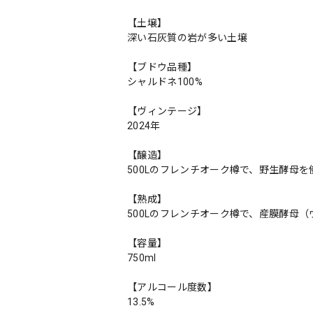
【土壌】
深い石灰質の岩が多い土壌
【ブドウ品種】
シャルドネ100%
【ヴィンテージ】
2024年
【醸造】
500Lのフレンチオーク樽で、野生酵母を
【熟成】
500Lのフレンチオーク樽で、産膜酵母（
【容量】
750ml
【アルコール度数】
13.5%