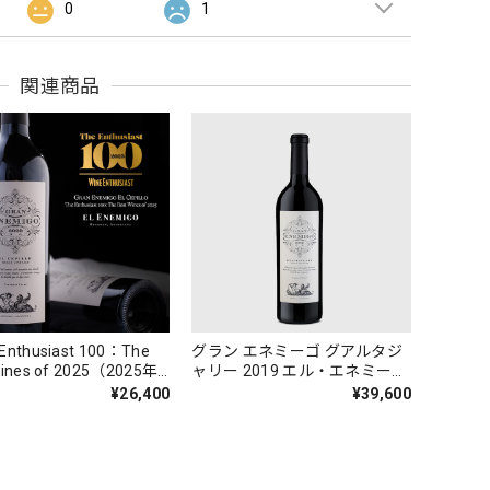
0
1
関連商品
Enthusiast 100：The
グラン エネミーゴ グアルタジ
Wines of 2025（2025年
ャリー 2019 エル・エネミーゴ
ストワイン）」に選出 グ
750ml パーカーポイント100点
¥26,400
¥39,600
エネミーゴ エル セピージ
[赤]
19 エル・エネミーゴ
[赤]