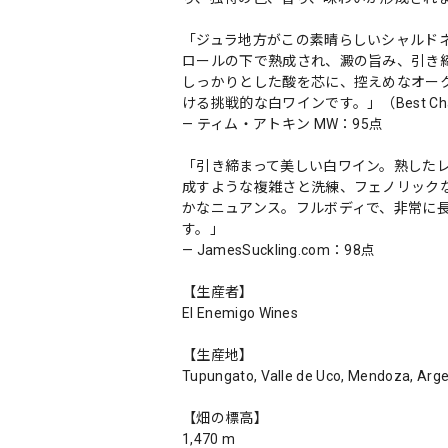
「ジュラ地方がこの素晴らしいシャルド
ロールの下で熟成され、澱の旨み、引き
しっかりとした酸を芯に、控えめなオー
ける挑戦的な白ワインです。」（Best Chardon
— ティム・アトキン MW：95点
「引き締まって美しい白ワイン。熟した
成すような複雑さと洗練、フェノリック
かなニュアンス。フルボディで、非常に長
す。」
— JamesSuckling.com：98点
【生産者】
El Enemigo Wines
【生産地】
Tupungato, Valle de Uco, Mendoza, Arge
【畑の標高】
1,470 m