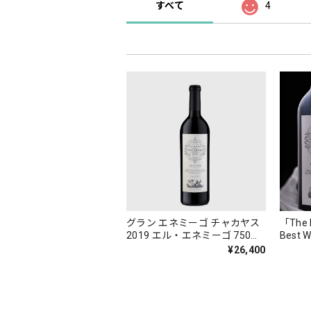
すべて
4
グラン エネミーゴ チャカヤス
「The 
2019 エル・エネミーゴ 750ml
Best 
[赤]
の ベ
¥26,400
ラン 
ョ 20
750ml 