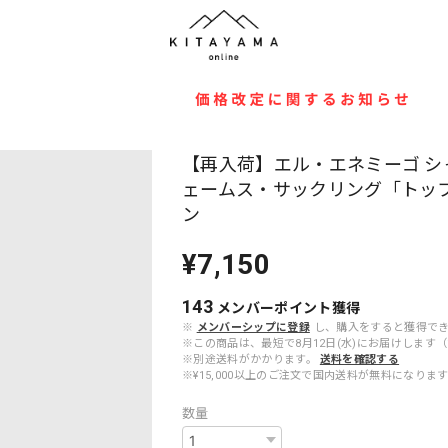
【再入荷】エル・エネミーゴ シャルド
ェームス・サックリング「トップ1
ン
¥7,150
143
メンバーポイント
獲得
※
メンバーシップに登録
し、購入をすると獲得で
※この商品は、最短で8月12日(水)にお届けしま
※別途送料がかかります。
送料を確認する
※¥15,000以上のご注文で国内送料が無料になりま
数量