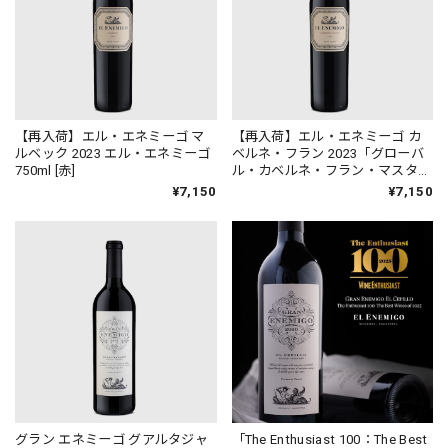
【再入荷】エル・エネミーゴ マ
【再入荷】エル・エネミーゴ カ
ルベック 2023 エル・エネミーゴ
ベルネ・フラン 2023「グローバ
750ml [赤]
ル・カベルネ・フラン・マスター
ズ」選出ワイン！エル・エネミー
¥7,150
¥7,150
ゴ 750ml [赤]
グラン エネミーゴ グアルタジャ
「The Enthusiast 100：The Best