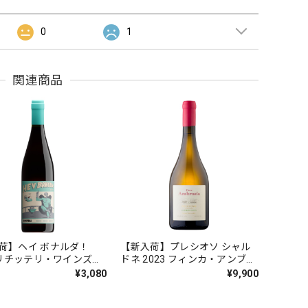
0
1
関連商品
荷】ヘイ ボナルダ！
【新入荷】プレシオソ シャル
5 リチッテリ・ワインズ
ドネ 2023 フィンカ・アンブロ
[赤]
シア 750ml [白]
¥3,080
¥9,900