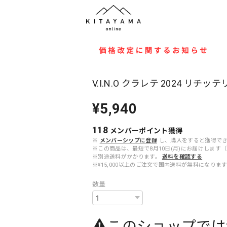
V.I.N.O クラレテ 2024 リチッテ
¥5,940
118
メンバーポイント
獲得
※
メンバーシップに登録
し、購入をすると獲得で
※この商品は、最短で8月10日(月)にお届けしま
※別途送料がかかります。
送料を確認する
※¥15,000以上のご注文で国内送料が無料になりま
数量
このショップでは