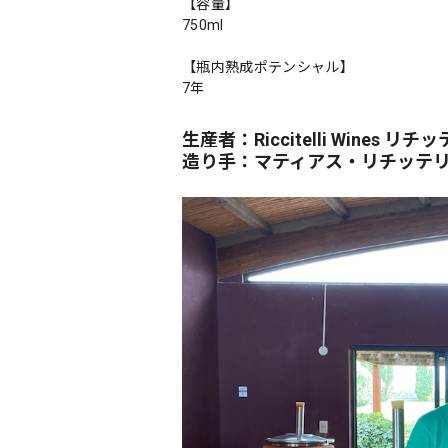
【容量】
750ml
【瓶内熟成ポテンシャル】
7年
生産者：Riccitelli Wines リ
造り手：マティアス・リチッテ