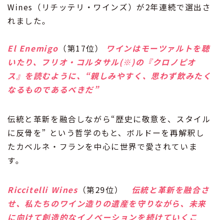
Wines（リチッテリ・ワインズ）が2年連続で選出さ
れました。
El Enemigo
（第17位）
ワインはモーツァルトを聴
いたり、フリオ・コルタサル(※)の『クロノピオ
ス』を読むように、“親しみやすく、思わず飲みたく
なるものであるべきだ”
伝統と革新を融合しながら“歴史に敬意を、スタイル
に反骨を” という哲学のもと、ボルドーを再解釈し
たカベルネ・フランを中心に世界で愛されていま
す。
Riccitelli Wines
（第29位）
伝統と革新を融合さ
せ、私たちのワイン造りの遺産を守りながら、未来
に向けて創造的なイノベーションを続けていくこ