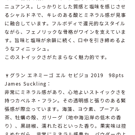
ニュアンス。しっかりとした質感と塩味を感じさせ
るシャルドネで、キレのある酸とミネラル感が見事
に融合しています。フルボディで還元的なスタイル
ながら、フェノリックな骨格がワインを支えていま
す。旨味と塩味が余韻に続く、口中を引き締めるよ
うなフィニッシュ。
このストイックさがたまらなく魅力的です。
🍷グラン エネミーゴ エル セピジョ 2019 98pts
James Suckling：
非常にミネラル感があり、心地よいストイックさを
持つカベルネ・フラン。その透明感と張りのある緊
張感が際立っています。海藻、ヨウ素、プーアル
茶、牡蠣の殻、ガリーグ（地中海沿岸の低木の香
り）、黒胡椒、濡れた石といった香り。果実味は控
えめながら、非常にミネラル感豊か。パウダーのよ